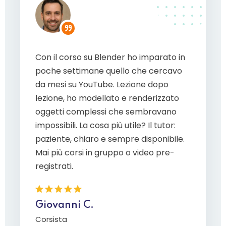
Con il corso su Blender ho imparato in
Ho frequ
poche settimane quello che cercavo
vuto una
Manager
da mesi su YouTube. Lezione dopo
ma non
prospet
lezione, ho modellato e renderizzato
qualcosa
tutto, 
oggetti complessi che sembravano
 del
strategi
rogetto
Pianific
impossibili. La cosa più utile? Il tutor:
creare 
paziente, chiaro e sempre disponibile.
!
sono au
Mai più corsi in gruppo o video pre-
a a chi
anche r
registrati.
un tutor
Giovanni C.
Laura 
Corsista
Corsista