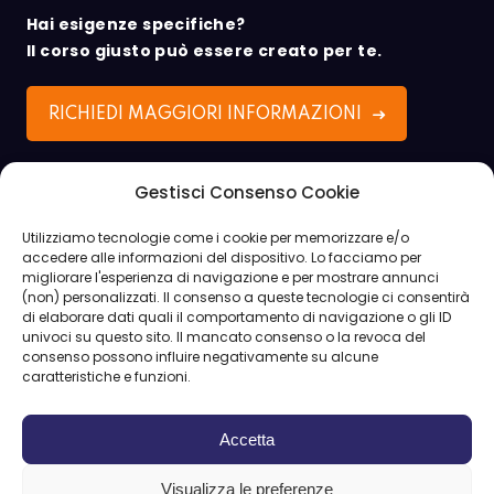
Hai esigenze specifiche?
Il corso giusto può essere creato per te.
RICHIEDI MAGGIORI INFORMAZIONI
Contatti diretti
Gestisci Consenso Cookie
02 5004 2153
Utilizziamo tecnologie come i cookie per memorizzare e/o
accedere alle informazioni del dispositivo. Lo facciamo per
info@xcorsi.it
migliorare l'esperienza di navigazione e per mostrare annunci
(non) personalizzati. Il consenso a queste tecnologie ci consentirà
Seguici sui nostri social
di elaborare dati quali il comportamento di navigazione o gli ID
univoci su questo sito. Il mancato consenso o la revoca del
consenso possono influire negativamente su alcune
caratteristiche e funzioni.
Accetta
Visualizza le preferenze